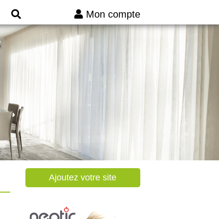
Mon compte
Ajoutez votre site