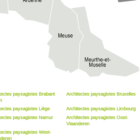
tectes paysagistes Brabant
Architectes paysagistes Bruxelles
n
tectes paysagistes Liège
Architectes paysagistes Limbourg
tectes paysagistes Namur
Architectes paysagistes Oost-
Vlaanderen
tectes paysagistes West-
deren